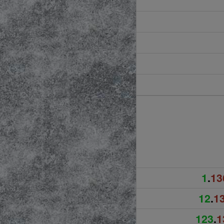
1
.
13
12
.
1
123
.
1