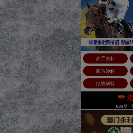
高手资料
跑马妙解
欲钱解特
085期