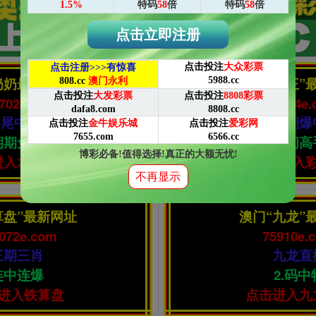
1.5%
特码
58
倍
特码
58
倍
点击立即注册
点击投注
大众彩票
点击注册>>>有惊喜
奶奶
最新网址
澳“彩霸王
”
5988.cc
808.cc
澳门永利
点击投注
大发彩票
点击投注
8808彩票
702e.com
801114e
dafa8.com
8808.cc
5尾中特
期期爆
点击投注
金牛娱乐城
点击投注
爱彩网
7655.com
6566.cc
期期免费
民间高
博彩必备!值得选择!真正的大额无忧!
进入水果奶奶
点击进入
不再显示
算盘”
最新网址
澳门“九龙
”
072e.com
75910e.
三期三肖
九龙直
连中连爆
2.码中
进入铁算盘
点击进入九