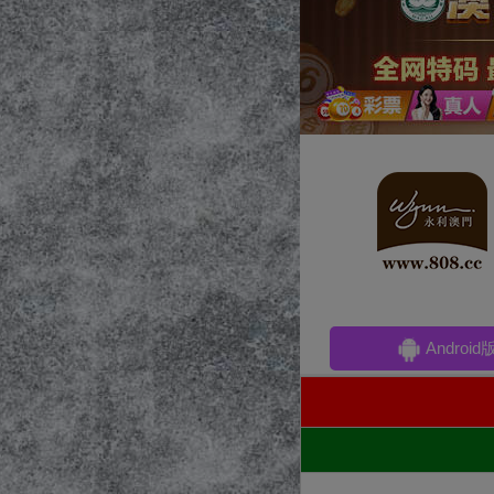
Android