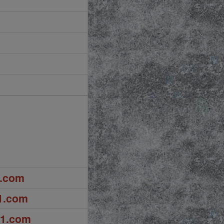
1.com
1.com
51.com