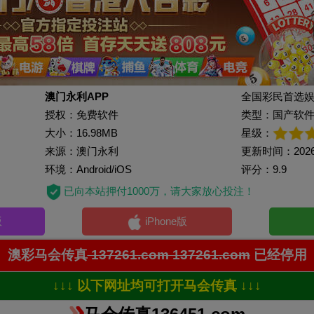
澳门永利APP
全国彩民首选
授权：免费软件
类型：国产软
大小：16.98MB
星级：
来源：澳门永利
更新时间：2026.
环境：Android/iOS
评分：9.9
已向本站押付1000万，请大家放心投注！
版
iPhone版
澳彩马会传真
137261.com 137261.com
已经停用
↓↓↓ 以下网址均可打开马会传真 ↓↓↓