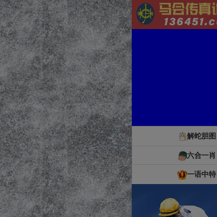
解蛇胆图
六合一肖
一语中特