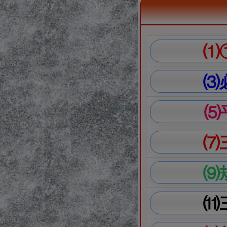
⑴
⑶
⑸
⑺
⑼
⑾